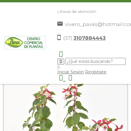
Líneas de atención:
vivero_pavas@hotmail.c
(57)
3107884443
Inicio
Catálogo
Plantas
Flores De Corredor
>
>
>
>
Bailarina/Fucsia
>
Iniciar Sesión
Regístrate