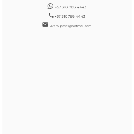
+57 310 788 4443
+57 310788 4443
vivero_pavas@hotmail.com