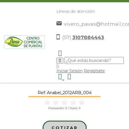
Líneas de atención:
vivero_pavas@hotmail.c
(57)
3107884443
Inicio
Catálogo
Árboles Ornamentales
Anabel
>
>
>
>
Iniciar Sesión
Regístrate
Anabel
Ref: Anabel_2012ARB_004
Puntuación:
0
/ Votos:
0
COTIZAR