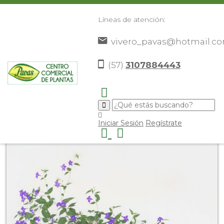
Líneas de atención:
vivero_pavas@hotmail.c
(57)
3107884443
Inicio
Catálogo
Plantas
Flores De Corredor
>
>
>
>
Alondra
>
Iniciar Sesión
Regístrate