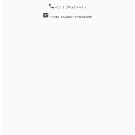
+57 310788 4443
vivero_pavas@hotmail.com