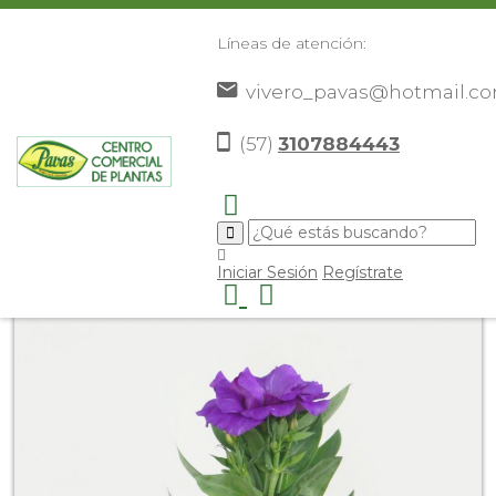
Líneas de atención:
vivero_pavas@hotmail.c
(57)
3107884443
Inicio
Catálogo
Plantas
Flores De Corredor
>
>
>
>
Alicianto
>
Iniciar Sesión
Regístrate