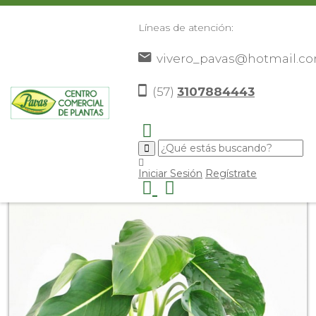
Líneas de atención:
vivero_pavas@hotmail.c
(57)
3107884443
Inicio
Catálogo
Plantas
Plantas De Interior
Rayo
>
>
>
>
De Luna
>
Iniciar Sesión
Regístrate