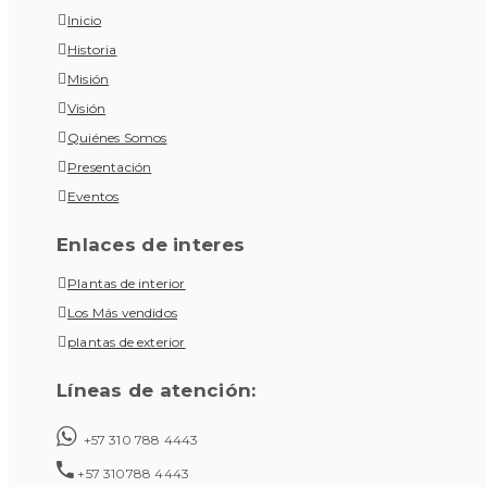
Inicio
Historia
Misión
Visión
Quiénes Somos
Presentación
Eventos
Enlaces de interes
Plantas de interior
Los Más vendidos
plantas de exterior
Líneas de atención:
+57 310 788 4443
+57 310788 4443