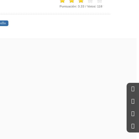
Puntuación:
3.33
/ Votos:
118
edIn