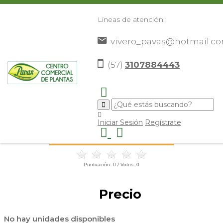
Líneas de atención:
vivero_pavas@hotmail.c
(57)
3107884443
Inicio
Catálogo
>
>
Iniciar Sesión
Regístrate
Ref:
Puntuación:
0
/ Votos:
0
Precio
No hay unidades disponibles