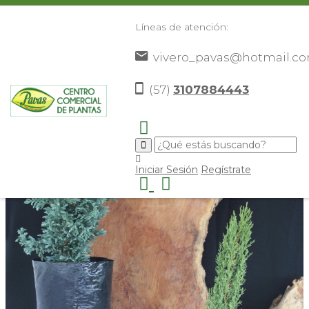
Líneas de atención:
vivero_pavas@hotmail.c
Pinos
(57)
3107884443
Iniciar Sesión
Regístrate