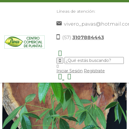
Líneas de atención:
vivero_pavas@hotmail.c
Pachira
(57)
3107884443
Iniciar Sesión
Regístrate