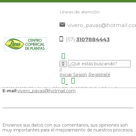
Líneas de atención:
vivero_pavas@hotmail.c
Formulario de contacto
(57)
3107884443
Nuestro horario de atención es de
Iniciar Sesión
Regístrate
7:15 am a 5:45 pm de Lunes a Domingo
Dirección
: Kilómetro 9 Vía Cerritos - Vivero Pavas
Teléfonos
: 337 97 67 - 337 92 18 Celular 310 7884443
E-mail
:
vivero_pavas@hotmail.com
Envienos sus datos con sus comentarios, sus opiniones son
muy importantes para el mejoramiento de nuestros procesos.