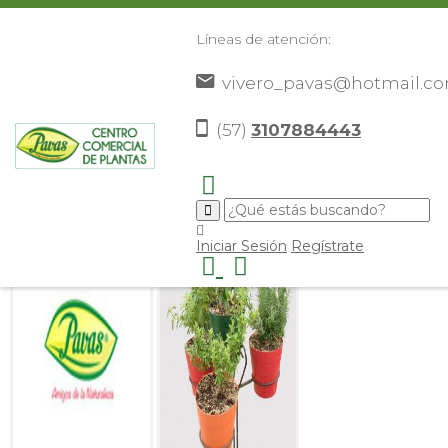
Líneas de atención:
vivero_pavas@hotmail.c
Catalogo de productos - Plantas
(57)
3107884443
arómaticas y comestibles
Iniciar Sesión
Regístrate