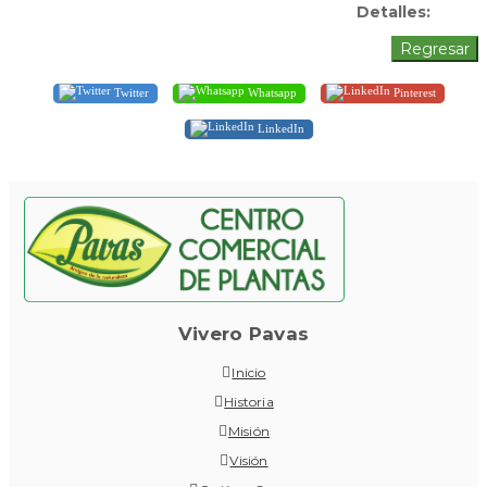
Detalles:
Twitter
Whatsapp
Pinterest
LinkedIn
Vivero Pavas
Inicio
Historia
Misión
Visión