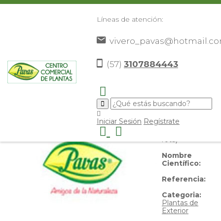
Líneas de atención:
vivero_pavas@hotmail.c
Abalazo ( Hoja rota)
(57)
3107884443
Nombre
Iniciar Sesión
Regístrate
Común:
Abalazo ( Hoja
rota)
Nombre
Científico:
Referencia:
Categoria:
Plantas de
Exterior