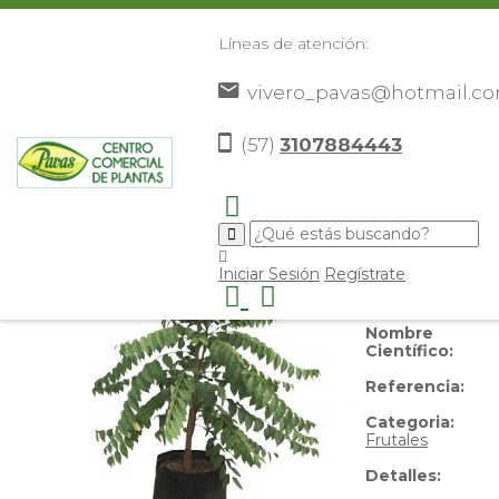
Líneas de atención:
vivero_pavas@hotmail.c
Grocello Rojo
(57)
3107884443
Nombre
Iniciar Sesión
Regístrate
Común:
Grocello Rojo
Nombre
Científico:
Referencia:
Categoria:
Frutales
Detalles: