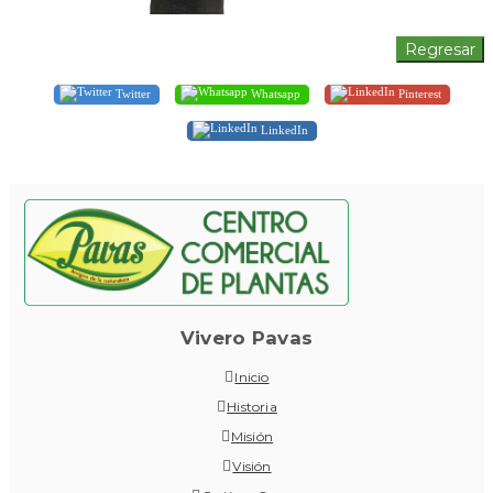
Twitter
Whatsapp
Pinterest
LinkedIn
Vivero Pavas
Inicio
Historia
Misión
Visión