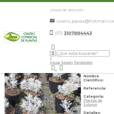
Líneas de atención:
vivero_pavas@hotmail.c
Cineraria
(57)
3107884443
Nombre
Iniciar Sesión
Regístrate
Común:
Cineraria
Nombre
Científico:
Referencia:
Categoria:
Plantas de
Exterior
Detalles: