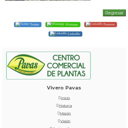
Twitter
Whatsapp
Pinterest
LinkedIn
Vivero Pavas
Inicio
Historia
Misión
Visión