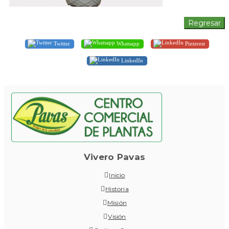
Twitter
Whatsapp
Pinterest
LinkedIn
Vivero Pavas
Inicio
Historia
Misión
Visión