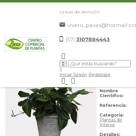
Líneas de atención:
vivero_pavas@hotmail.c
Miami Negro
(57)
3107884443
Nombre
Iniciar Sesión
Regístrate
Común:
Miami
Negro
Nombre
Científico:
Referencia:
Categoria:
Plantas de
Interior
Detalles: