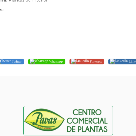
ria:
Plantas de Interior
s:
Twitter
Whatsapp
Pinterest
Link