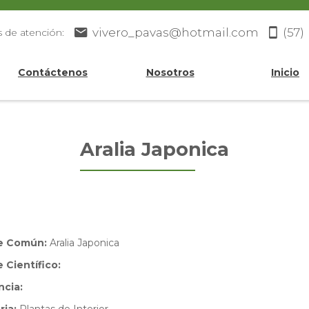
vivero_pavas@hotmail.com
(57)
s de atención:
Contáctenos
Nosotros
Inicio
Aralia Japonica
e Común:
Aralia Japonica
Científico:
ncia: