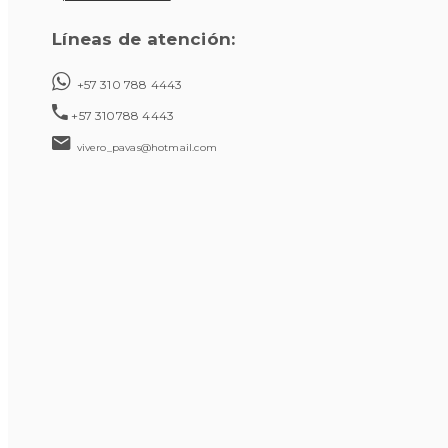
Líneas de atención:
+57 310 788 4443
+57 310788 4443
vivero_pavas@hotmail.com