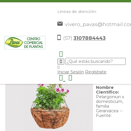
Líneas de atención:
vivero_pavas@hotmail.c
Cortejo
(57)
3107884443
Nombre
Iniciar Sesión
Regístrate
Común:
Cortejo
Nombre
Científico:
Pelargoniun x
domesticum,
familia
Geraniácea --
Fuente: