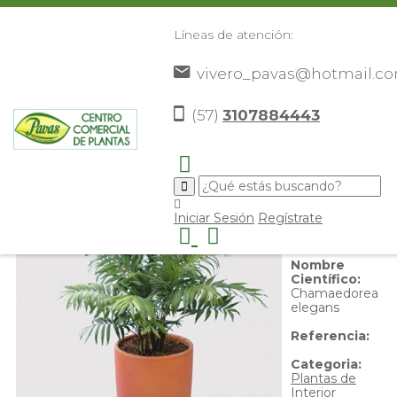
Líneas de atención:
vivero_pavas@hotmail.c
Palma Bella
(57)
3107884443
Nombre
Iniciar Sesión
Regístrate
Común:
Palma
Bella
Nombre
Científico:
Chamaedorea
elegans
Referencia:
Categoria:
Plantas de
Interior