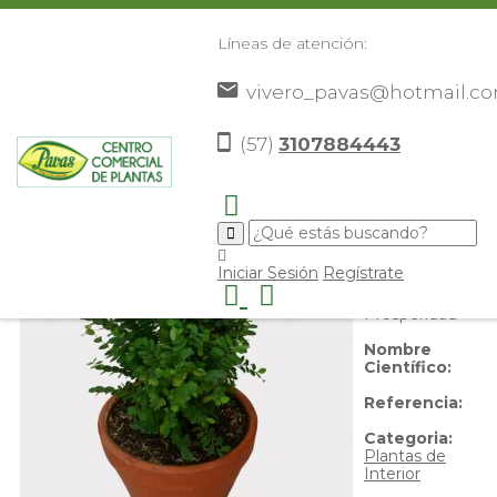
Líneas de atención:
vivero_pavas@hotmail.c
Arbol de la Prosperidad
(57)
3107884443
Nombre
Iniciar Sesión
Regístrate
Común:
Arbol
de la
Prosperidad
Nombre
Científico:
Referencia:
Categoria:
Plantas de
Interior