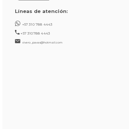
Líneas de atención:
+57 310 788 4443
+57 310788 4443
vivero_pavas@hotmail.com