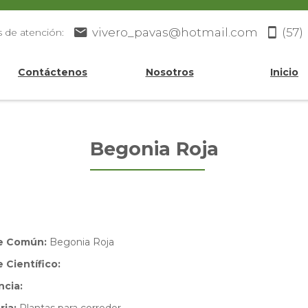
vivero_pavas@hotmail.com
(57)
s de atención:
Contáctenos
Nosotros
Inicio
Begonia Roja
e Común:
Begonia Roja
Científico:
ncia: