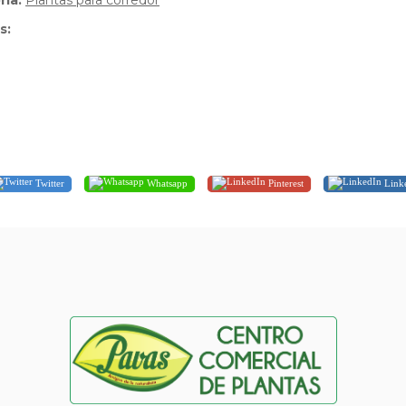
ria:
Plantas para corredor
s:
Twitter
Whatsapp
Pinterest
Link