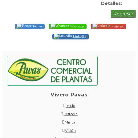
Detalles:
Twitter
Whatsapp
Pinterest
LinkedIn
Vivero Pavas
Inicio
Historia
Misión
Visión