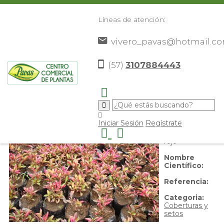
Líneas de atención:
vivero_pavas@hotmail.c
Guardaparque rojo
(57)
3107884443
Nombre
Iniciar Sesión
Regístrate
Común:
Guardaparque
rojo
Nombre
Científico:
Referencia:
Categoria:
Coberturas y
setos