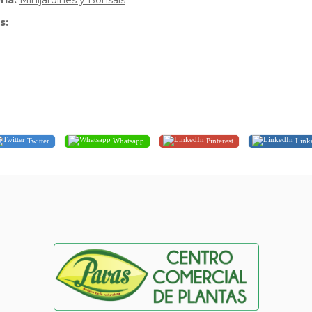
ria:
Minijardines y Bonsais
s:
Twitter
Whatsapp
Pinterest
Link