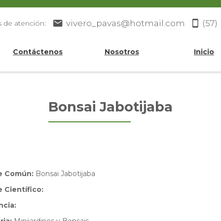
vivero_pavas@hotmail.com
(57)
s de atención:
Contáctenos
Nosotros
Inicio
Bonsai Jabotijaba
e Común:
Bonsai Jabotijaba
Científico:
ncia: