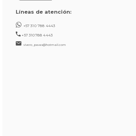
Líneas de atención:
+57 310 788 4443
+57 310788 4443
vivero_pavas@hotmail.com