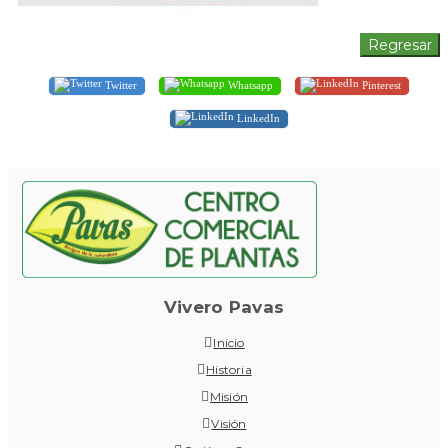
Twitter
Whatsapp
Pinterest
LinkedIn
Vivero Pavas
Inicio
Historia
Misión
Visión