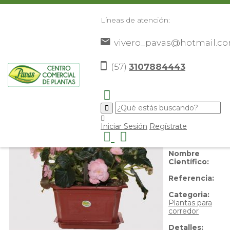
Líneas de atención:
vivero_pavas@hotmail.c
Begonia flor
(57)
3107884443
Nombre
Iniciar Sesión
Regístrate
Común:
Begonia flor
Nombre
Científico:
Referencia:
Categoria:
Plantas para
corredor
Detalles: