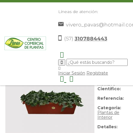
Líneas de atención:
vivero_pavas@hotmail.c
Fitonia
(57)
3107884443
Nombre
Iniciar Sesión
Regístrate
Común:
Fitonia
Nombre
Científico:
Referencia:
Categoria:
Plantas de
Interior
Detalles: