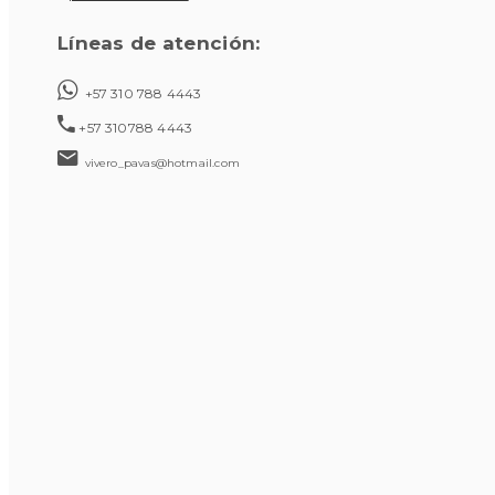
Líneas de atención:
+57 310 788 4443
+57 310788 4443
vivero_pavas@hotmail.com