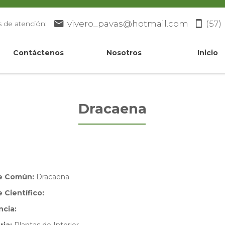
vivero_pavas@hotmail.com
(57)
s de atención:
Contáctenos
Nosotros
Inicio
Dracaena
e Común:
Dracaena
Científico:
ncia: