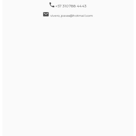
+57 310788 4443
vivero_pavas@hotmail.com