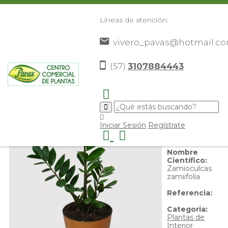
Líneas de atención:
vivero_pavas@hotmail.c
Arbol de la vida
(57)
3107884443
Nombre
Iniciar Sesión
Regístrate
Común:
Arbol
de la vida
Nombre
Científico:
Zamioculcas
zamiifolia
Referencia:
Categoria:
Plantas de
Interior