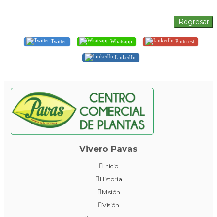
Twitter
Whatsapp
Pinterest
LinkedIn
Vivero Pavas
Inicio
Historia
Misión
Visión