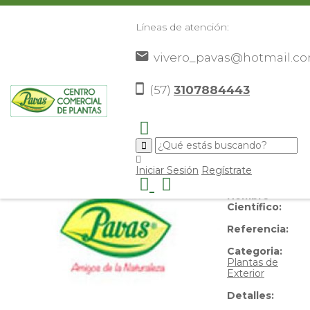
Líneas de atención:
vivero_pavas@hotmail.c
Jasmin
(57)
3107884443
Nombre
Iniciar Sesión
Regístrate
Común:
Jasmin
Nombre
Científico:
Referencia:
Categoria:
Plantas de
Exterior
Detalles: