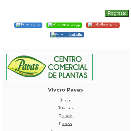
Twitter
Whatsapp
Pinterest
LinkedIn
Vivero Pavas
Inicio
Historia
Misión
Visión