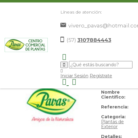
Líneas de atención:
vivero_pavas@hotmail.c
Avecilla
(57)
3107884443
Nombre
Iniciar Sesión
Regístrate
Común:
Avecilla
Nombre
Científico:
Referencia:
Categoria:
Plantas de
Exterior
Detalles: