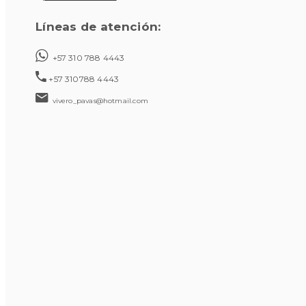
Líneas de atención:
+57 310 788 4443
+57 310788 4443
vivero_pavas@hotmail.com