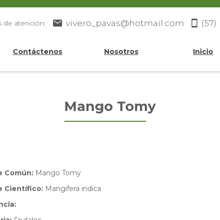
vivero_pavas@hotmail.com
(57)
s de atención:
Contáctenos
Nosotros
Inicio
Mango Tomy
e Común:
Mango Tomy
Científico:
Mangifera indica
ncia: