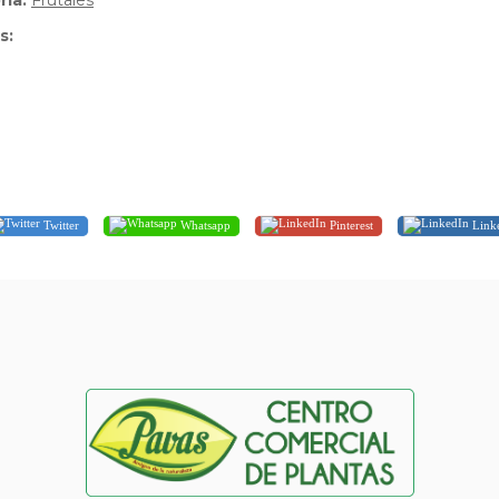
ria:
Frutales
s:
Twitter
Whatsapp
Pinterest
Link