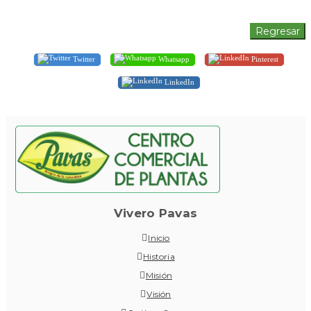
Twitter
Whatsapp
Pinterest
LinkedIn
Vivero Pavas
Inicio
Historia
Misión
Visión