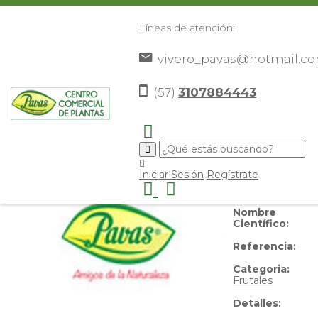
Líneas de atención:
vivero_pavas@hotmail.c
Guayabo Araza
(57)
3107884443
Nombre
Iniciar Sesión
Regístrate
Común:
Guayabo Araza
Nombre
Científico:
Referencia:
Categoria:
Frutales
Detalles: