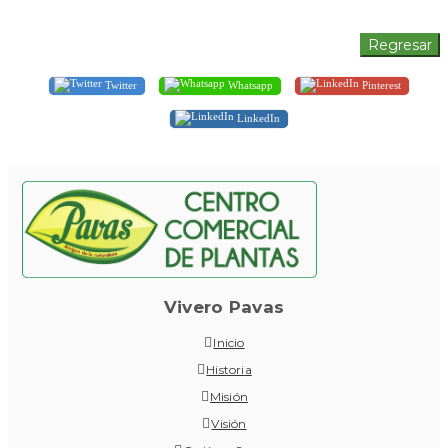
Twitter
Whatsapp
Pinterest
LinkedIn
Vivero Pavas
Inicio
Historia
Misión
Visión