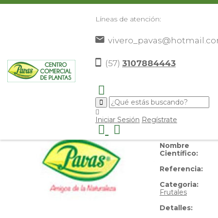
Líneas de atención:
vivero_pavas@hotmail.c
Guayabo Agrio
(57)
3107884443
Nombre
Iniciar Sesión
Regístrate
Común:
Guayabo Agrio
Nombre
Científico:
Referencia:
Categoria:
Frutales
Detalles: