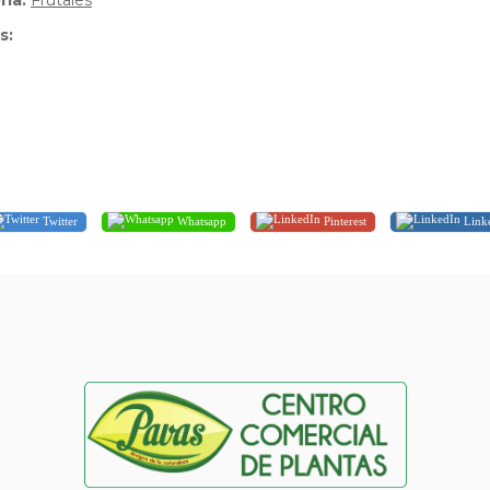
ria:
Frutales
s:
Twitter
Whatsapp
Pinterest
Link