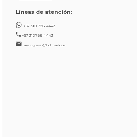
Líneas de atención:
+57 310 788 4443
+57 310788 4443
vivero_pavas@hotmail.com