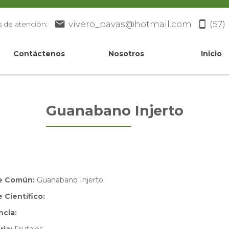
vivero_pavas@hotmail.com
(57)
s de atención:
Contáctenos
Nosotros
Inicio
Guanabano Injerto
e Común:
Guanabano Injerto
Científico:
ncia: