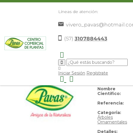
Líneas de atención:
vivero_pavas@hotmail.c
Eucalipto
(57)
3107884443
Nombre
Iniciar Sesión
Regístrate
Común:
Eucalipto
Nombre
Científico:
Referencia:
Categoria:
Árboles
Ornamentales
Detalles: