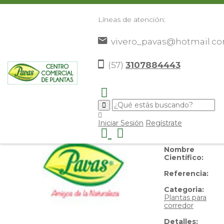
Líneas de atención:
vivero_pavas@hotmail.c
Gerberas
(57)
3107884443
Nombre
Iniciar Sesión
Regístrate
Común:
Gerberas
Nombre
Científico:
Referencia:
Categoria:
Plantas para
corredor
Detalles: