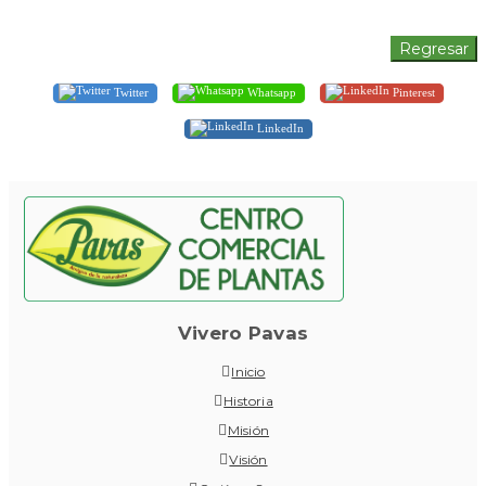
Twitter
Whatsapp
Pinterest
LinkedIn
Vivero Pavas
Inicio
Historia
Misión
Visión