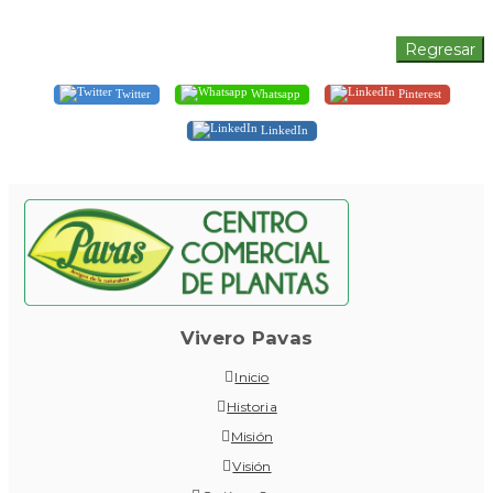
Twitter
Whatsapp
Pinterest
LinkedIn
Vivero Pavas
Inicio
Historia
Misión
Visión