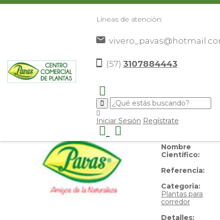
Líneas de atención:
vivero_pavas@hotmail.c
Geranios
(57)
3107884443
Nombre
Iniciar Sesión
Regístrate
Común:
Geranios
Nombre
Científico:
Referencia:
Categoria:
Plantas para
corredor
Detalles: