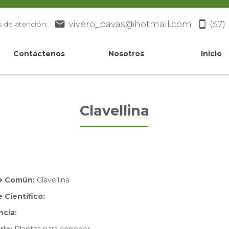
vivero_pavas@hotmail.com
(57)
s de atención:
Contáctenos
Nosotros
Inicio
Clavellina
e Común:
Clavellina
Científico:
ncia: