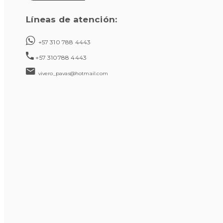
Líneas de atención:
+57 310 788 4443
+57 310788 4443
vivero_pavas@hotmail.com