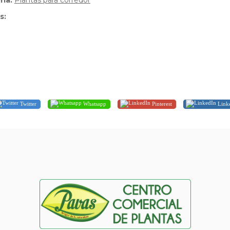
ria:
Plantas para corredor
s:
Twitter
Whatsapp
Pinterest
Link