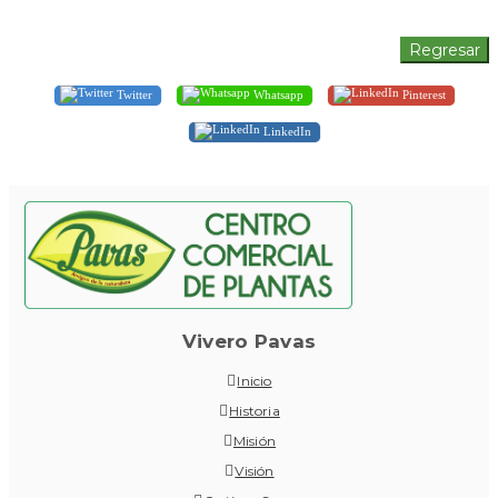
Twitter
Whatsapp
Pinterest
LinkedIn
Vivero Pavas
Inicio
Historia
Misión
Visión