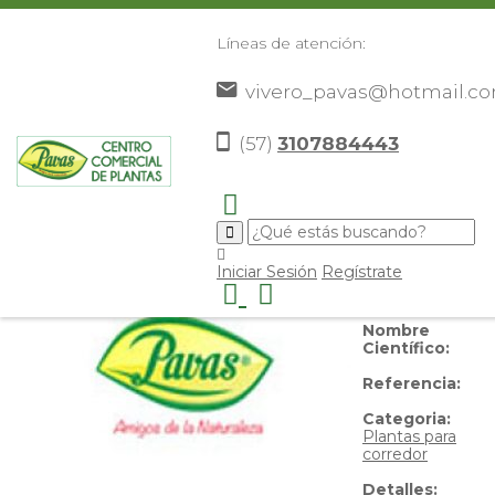
Líneas de atención:
vivero_pavas@hotmail.c
Boquedragon
(57)
3107884443
Nombre
Iniciar Sesión
Regístrate
Común:
Boquedragon
Nombre
Científico:
Referencia:
Categoria:
Plantas para
corredor
Detalles: