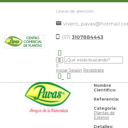
Líneas de atención:
vivero_pavas@hotmail.c
Pino Enano
(57)
3107884443
Nombre
Iniciar Sesión
Regístrate
Común:
Pino
Enano
Nombre
Científico:
Referencia:
Categoria:
Plantas de
Exterior
Detalles: