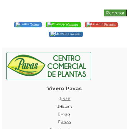
Twitter
Whatsapp
Pinterest
LinkedIn
Vivero Pavas
Inicio
Historia
Misión
Visión