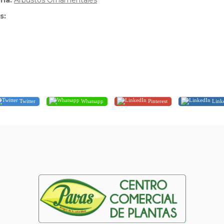
ria:
Arbustos Ornamentales
s:
Twitter
Whatsapp
Pinterest
Link