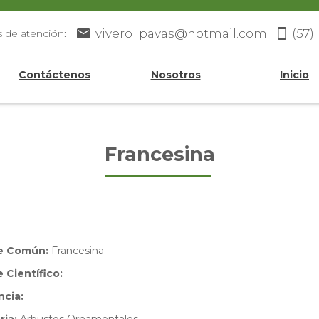
vivero_pavas@hotmail.com
(57)
s de atención:
Contáctenos
Nosotros
Inicio
Francesina
e Común:
Francesina
Científico:
ncia: