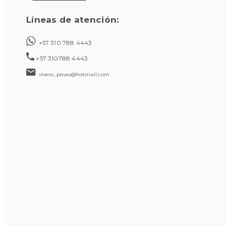
Líneas de atención:
+57 310 788 4443
+57 310788 4443
vivero_pavas@hotmail.com