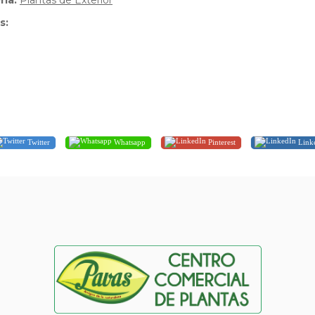
ria:
Plantas de Exterior
s:
Twitter
Whatsapp
Pinterest
Link