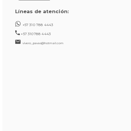
Líneas de atención:
+57 310 788 4443
+57 310788 4443
vivero_pavas@hotmail.com