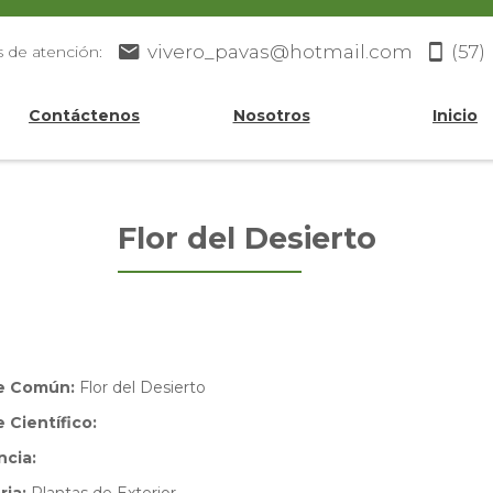
vivero_pavas@hotmail.com
(57)
s de atención:
Contáctenos
Nosotros
Inicio
Flor del Desierto
e Común:
Flor del Desierto
Científico:
ncia: