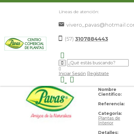
Líneas de atención:
vivero_pavas@hotmail.c
Planta del Billete
(57)
3107884443
Nombre
Iniciar Sesión
Regístrate
Común:
Planta
del Billete
Nombre
Científico:
Referencia:
Categoria:
Plantas de
Interior
Detalles: