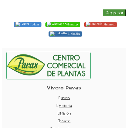
Twitter
Whatsapp
Pinterest
LinkedIn
Vivero Pavas
Inicio
Historia
Misión
Visión