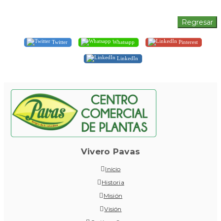
Twitter
Whatsapp
Pinterest
LinkedIn
Vivero Pavas
Inicio
Historia
Misión
Visión