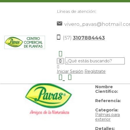
Líneas de atención:
vivero_pavas@hotmail.c
Palma Manila
(57)
3107884443
Nombre
Iniciar Sesión
Regístrate
Común:
Palma
Manila
Nombre
Científico:
Referencia:
Categoria:
Palmas para
exterior
Detalles: