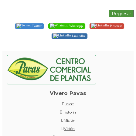
Twitter
Whatsapp
Pinterest
LinkedIn
Vivero Pavas
Inicio
Historia
Misión
Visión