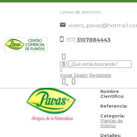
Líneas de atención:
vivero_pavas@hotmail.c
Janet Craig
(57)
3107884443
Nombre
Iniciar Sesión
Regístrate
Común:
Janet
Craig
Nombre
Científico:
Referencia:
Categoria:
Plantas de
Interior
Detalles: