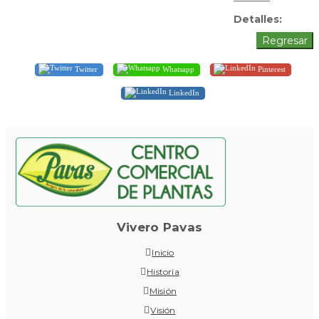
Detalles:
Twitter
Whatsapp
Pinterest
LinkedIn
Vivero Pavas
Inicio
Historia
Misión
Visión