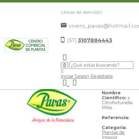
Líneas de atención:
vivero_pavas@hotmail.c
Bonsai Calamondi
(57)
3107884443
Nombre
Iniciar Sesión
Regístrate
Común:
Bonsai
Calamondi
Nombre
Científico:
x
Citrofortunella
Mitis
Referencia:
Categoria:
Plantas de
Interior