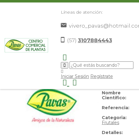
Líneas de atención:
vivero_pavas@hotmail.c
Limón Pajarito
(57)
3107884443
Nombre
Iniciar Sesión
Regístrate
Común:
Limón
Pajarito
Nombre
Científico:
Referencia:
Categoria:
Frutales
Detalles: