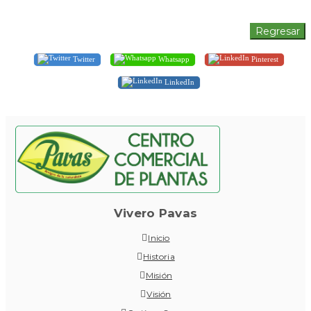
Twitter
Whatsapp
Pinterest
LinkedIn
Vivero Pavas
Inicio
Historia
Misión
Visión