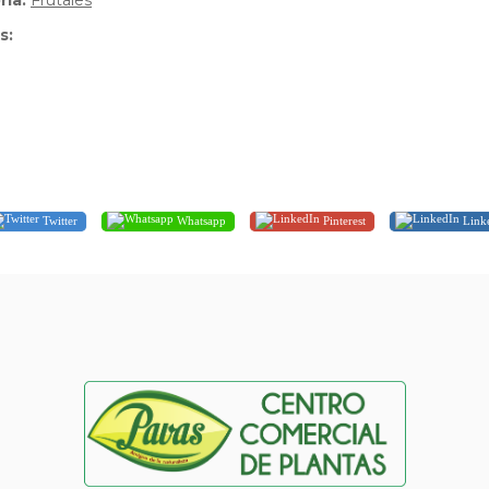
ria:
Frutales
s:
Twitter
Whatsapp
Pinterest
Link