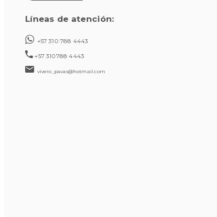
Líneas de atención:
+57 310 788 4443
+57 310788 4443
vivero_pavas@hotmail.com