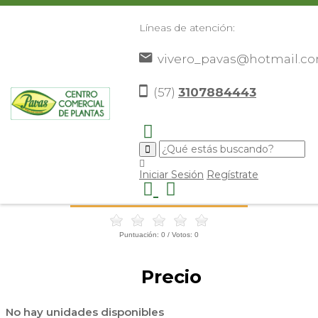
Líneas de atención:
vivero_pavas@hotmail.c
(57)
3107884443
Inicio
Catálogo
>
>
Iniciar Sesión
Regístrate
Ref:
Puntuación:
0
/ Votos:
0
Precio
No hay unidades disponibles