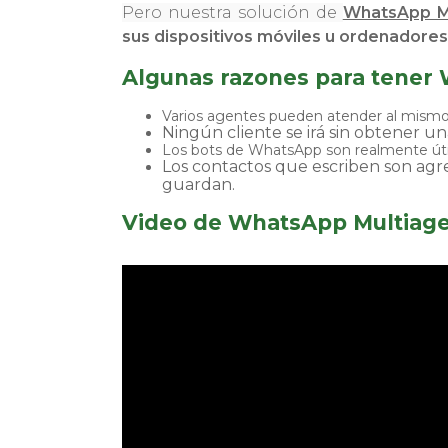
Pero nuestra solución de
WhatsApp M
sus dispositivos móviles u ordenadores
Algunas razones para tener
Varios agentes pueden atender al mismo 
Ningún cliente se irá sin obtener u
Los bots de WhatsApp son realmente út
Los contactos que escriben son agre
guardan.
Video de WhatsApp Multiag