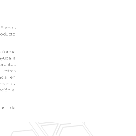
señamos
roducto
taforma
ayuda a
erentes
Nuestras
ncia en
umanos,
ción al
mas de