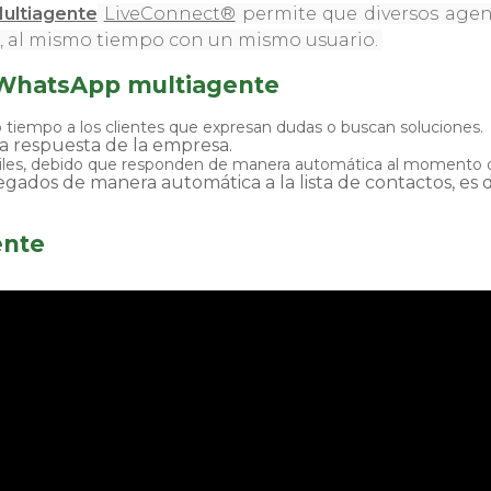
ultiagente
LiveConnect®
permite que diversos age
, al mismo tiempo con un mismo usuario.
 WhatsApp multiagente
tiempo a los clientes que expresan dudas o buscan soluciones.
na respuesta de la empresa.
iles, debido que responden de manera automática al momento q
gados de manera automática a la lista de contactos, es 
ente