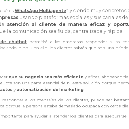
y siendo muy concretos e
 qué es
WhatsApp Multiagente
?
mpresas
usando plataformas sociales y sus canales de
 de
atención al cliente de manera eficaz y oport
e la comunicación sea fluida, centralizada y rápida.
 de chatbot
permitirá a las empresas responder a las cons
bajando o no. Con ello, los clientes sabrán que son una priori
acer
que su negocio sea más eficiente
y eficaz, ahorrando t
atBots son una parte esencial de nuestra solución porque perm
tactos
y
automatización del marketing
.
responder a los mensajes de los clientes, puede ser bastan
sta porque la persona estaba demasiado ocupada con otros clie
importante para ayudar a atender los clientes para asegurars