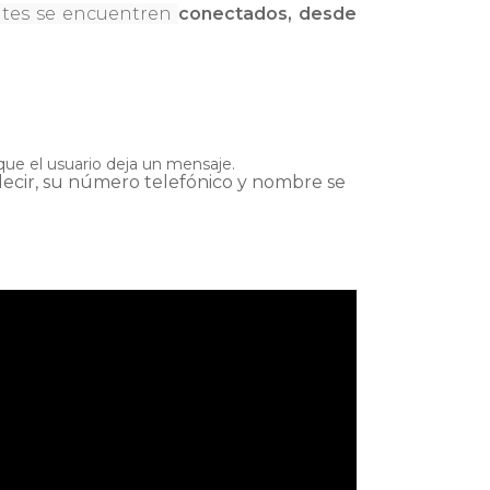
ntes se encuentren
conectados, desde
ue el usuario deja un mensaje.
decir, su número telefónico y nombre se