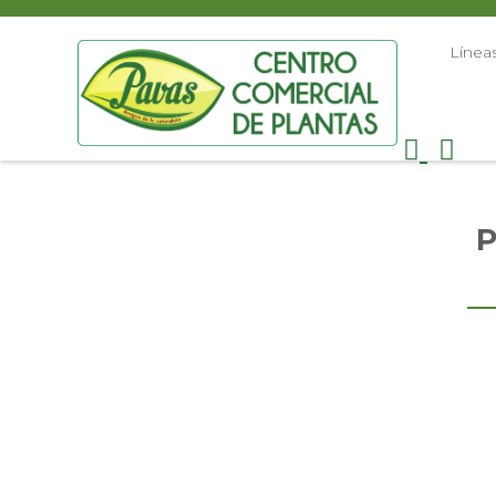
Línea
P